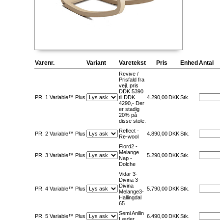
Varenr.
Variant
Varetekst
Pris
Enhed
Antal
Revive /
Prisfald fra
vejl. pris
DDK 5390
PR. 1 Variable™ Plus
til DDK
4.290,00
DKK
Stk.
4290,- Der
er stadig
20% på
disse stole.
Reflect -
PR. 2 Variable™ Plus
4.890,00
DKK
Stk.
Re-wool
Fiord2 -
Melange
PR. 3 Variable™ Plus
5.290,00
DKK
Stk.
Nap -
Dolche
Vidar 3-
Divina 3-
Divina
PR. 4 Variable™ Plus
5.790,00
DKK
Stk.
Melange3-
Hallingdal
65
Semi Anilin
PR. 5 Variable™ Plus
6.490,00
DKK
Stk.
Læder